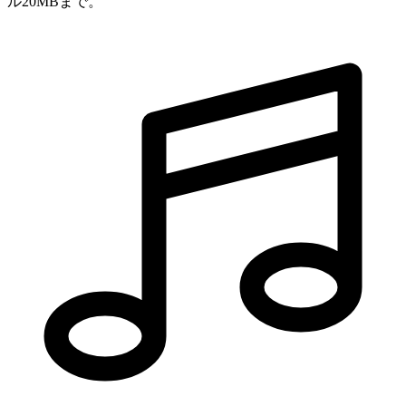
ル20MBまで。