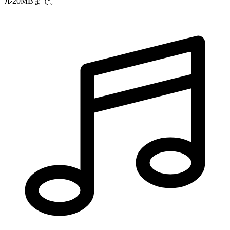
ル20MBまで。